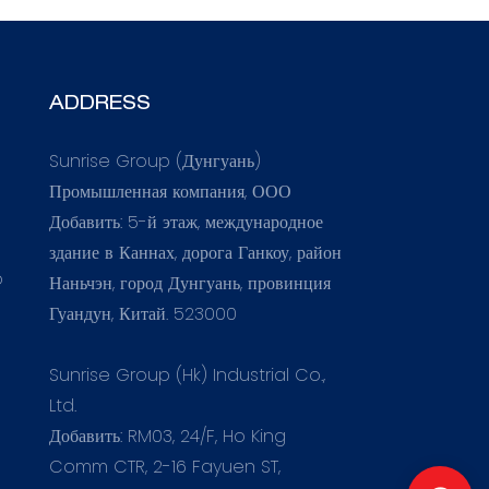
ADDRESS
Sunrise Group (Дунгуань)
Промышленная компания, ООО
Добавить: 5-й этаж, международное
здание в Каннах, дорога Ганкоу, район
o
Наньчэн, город Дунгуань, провинция
Гуандун, Китай. 523000
Sunrise Group (Hk) Industrial Co.,
Ltd.
Добавить: RM03, 24/F, Ho King
Comm CTR, 2-16 Fayuen ST,