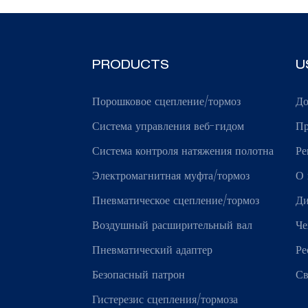
PRODUCTS
U
Порошковое сцепление/тормоз
Д
Система управления веб-гидом
Пр
Система контроля натяжения полотна
Ре
Электромагнитная муфта/тормоз
О 
Пневматическое сцепление/тормоз
Ди
Воздушный расширительный вал
Че
Пневматический адаптер
Ре
Безопасный патрон
Св
Гистерезис сцепления/тормоза