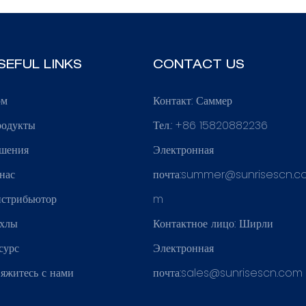
SEFUL LINKS
CONTACT US
ом
Контакт: Саммер
одукты
Тел.: +86 15820882236
шения
Электронная
нас
почта:
summer@sunrisescn.c
стрибьютор
m
хлы
Контактное лицо: Ширли
сурс
Электронная
яжитесь с нами
почта:
sales@sunrisescn.com