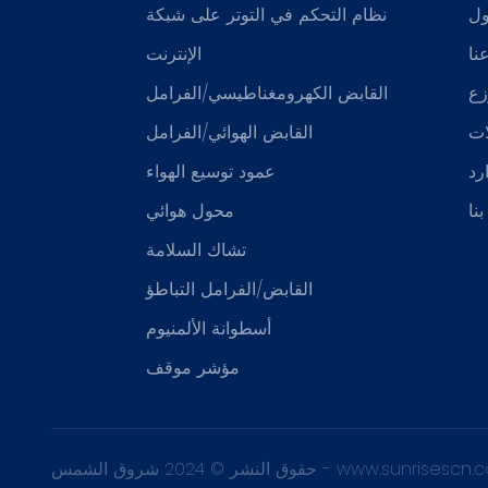
ول
نظام التحكم في التوتر على شبكة
نا
الإنترنت
زع
القابض الكهرومغناطيسي/الفرامل
ات
القابض الهوائي/الفرامل
رد
عمود توسيع الهواء
نا
محول هوائي
تشاك السلامة
القابض/الفرامل التباطؤ
أسطوانة الألمنيوم
مؤشر موقف
www.sunrisescn
حقوق النشر © 2024 شروق الشمس -