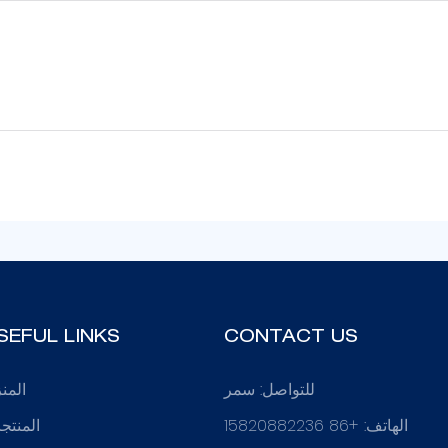
SEFUL LINKS
CONTACT US
للتواصل: سمر
المن
الهاتف: +86 15820882236
المنتج