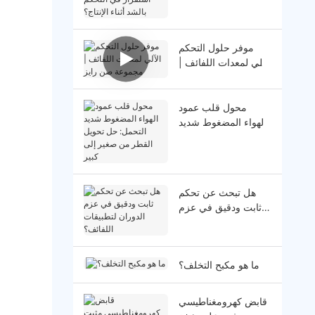
عدم استقرار في
التحكم بالشد أثناء
الإنتاج؟
موفر حلول التحكم
الآلي لمعدات اللفائف |
مجموعة صن رايز
محول قلب عمود
الهواء المضغوط شديد
التحمل: حل تحويل
القطر من صغير إلى
كبير
هل تبحث عن تحكم
ثابت ودقيق في عزم
الدوران لتطبيقات
اللفائف؟
ما هو مكبح التخلف؟
قابض كهرومغناطيسي