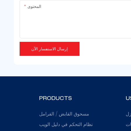
المحتوى
إرسال الاستفسار الآن
PRODUCTS
U
زل
مسحوق القابض / الفرامل
ات
نظام التحكم في دليل الويب