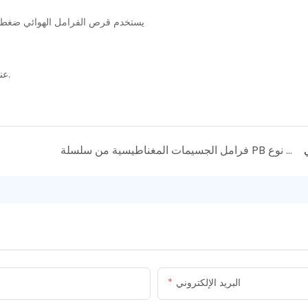
يستخدم قرص الفرامل الهوائي ضغط اله
عندما يتم إطلاق الهواء، يقوم الزنبرك بسحب الدافع ويتوقف الكبح.
ي
فرامل الجسيمات المغناطيسية من سلسلة PB من نوع Sunrise ذات عمود واحد للتبريد الطبيعي
البريد الإلكتروني