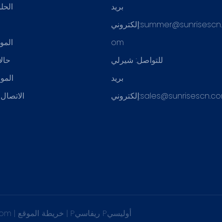
بريد
الحل
summer@sunrisescn
إلكتروني:
ع
om
المو
للتواصل: شيرلي
حال
بريد
الموا
sales@sunrisescn.c
إلكتروني:
الاتصال ب
Pريفاسي Pأوليسي
|
خريطة الموقع
|
.com