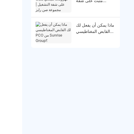
مثبت على شفة
التشغيل | مجموعة
صن رايز
ماذا يمكن أن يفعل لك
القابض المغناطيسي
PCO من Sunrise
Group؟