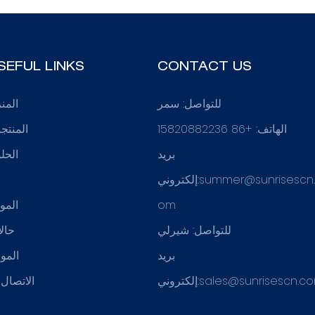
SEFUL LINKS
CONTACT US
للتواصل: سمر
المن
الهاتف: +86 15820882236
المنتج
بريد
الحل
summer@sunrisescn
إلكتروني:
ع
om
المو
للتواصل: شيرلي
حال
بريد
الموا
sales@sunrisescn.c
إلكتروني:
الاتصال ب