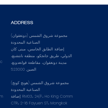
ADDRESS
مجموعة شروق الشمس (دونغقوان)
الصناعية المحدودة
إضافة: الطابق الخامس، مبنى كان
الدولي، طريق جانجكو، منطقة نانتشنغ،
.c
مدينة دونغقوان، مقاطعة قوانغدونغ،
الصين. 523000
مجموعة شروق الشمس (هونج كونج)
الصناعية المحدودة
إضافة: RM03، 24/F، Ho King Comm
om
CTR، 2-16 Fayuen ST، Mongkok