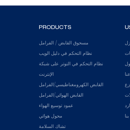
PRODUCTS
U
زل
مسحوق القابض / الفرامل
ات
نظام التحكم في دليل الويب
ول
نظام التحكم في التوتر على شبكة
نا
الإنترنت
زع
القابض الكهرومغناطيسي/الفرامل
ات
القابض الهوائي/الفرامل
رد
عمود توسيع الهواء
نا
محول هوائي
تشاك السلامة