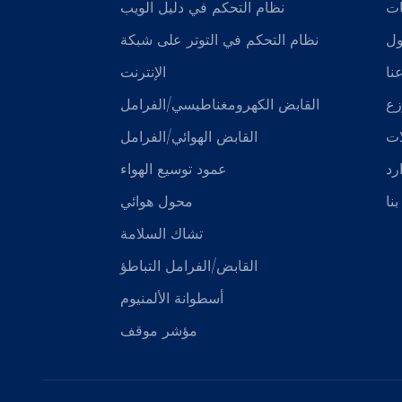
ات
نظام التحكم في دليل الويب
ول
نظام التحكم في التوتر على شبكة
نا
الإنترنت
زع
القابض الكهرومغناطيسي/الفرامل
ات
القابض الهوائي/الفرامل
رد
عمود توسيع الهواء
نا
محول هوائي
تشاك السلامة
القابض/الفرامل التباطؤ
أسطوانة الألمنيوم
مؤشر موقف