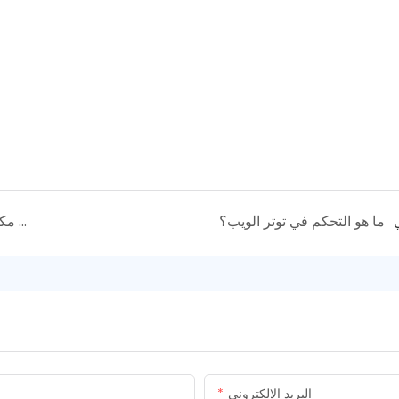
ي
ما هو التحكم في توتر الويب؟
ما الفرق بين مكابح المسحوق المغناطيسية وقوابض المسحوق؟
البريد الإلكتروني