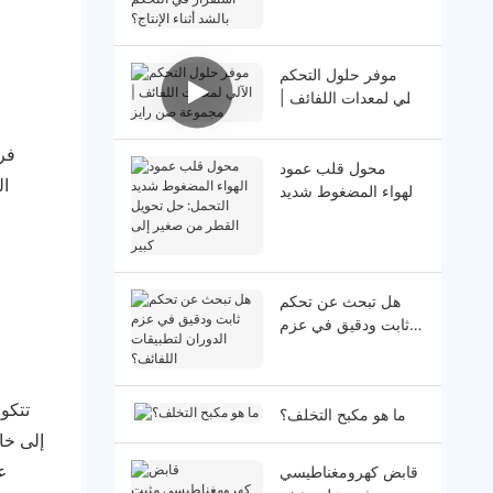
عدم استقرار في
التحكم بالشد أثناء
الإنتاج؟
موفر حلول التحكم
الآلي لمعدات اللفائف |
مجموعة صن رايز
فر
محول قلب عمود
ال
الهواء المضغوط شديد
التحمل: حل تحويل
القطر من صغير إلى
كبير
هل تبحث عن تحكم
ثابت ودقيق في عزم
الدوران لتطبيقات
اللفائف؟
تتكو
ما هو مكبح التخلف؟
إلى خا
ع
قابض كهرومغناطيسي