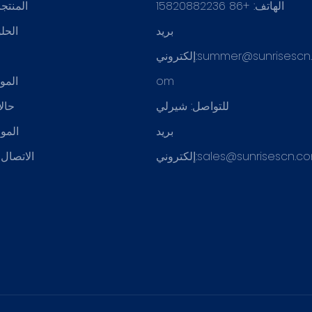
الهاتف: +86 15820882236
المنتج
بريد
الحل
summer@sunrisescn
إلكتروني:
ع
om
المو
للتواصل: شيرلي
حال
بريد
الموا
sales@sunrisescn.c
إلكتروني:
الاتصال ب