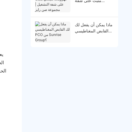
مثبت على شفة
التشغيل | مجموعة
صن رايز
ماذا يمكن أن يفعل لك
القابض المغناطيسي
PCO من Sunrise
Group؟
يع
ال
الح