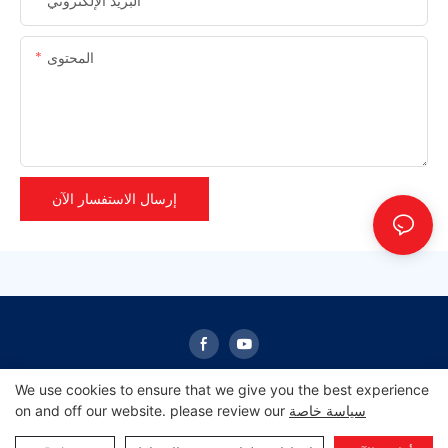
البريد الإلكتروني
المحتوى
إرسال الاستفسار الآن
We use cookies to ensure that we give you the best experience
سياسة خاصة
on and off our website. please review our
حقوق النشر © 2024 شروق الشمس -
Pريفاسي Pأوليسي
|
خريطة الموقع
|
www.sunrisescn.com