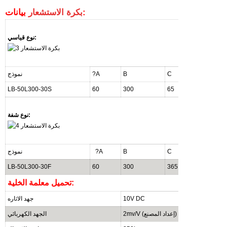
بيانات:
بكرة الاستشعار
نوع قياسي:
D
C
B
?A
نموذج
LB-50L300-30S
60
300
65
365
نوع شفة:
D
C
B
?A
نموذج
LB-50L300-30F
60
300
365
90
تحميل معلمة الخلية:
10V DC
جهد الاثاره
2mv/V (إعداد المصنع)
الجهد الكهربائي