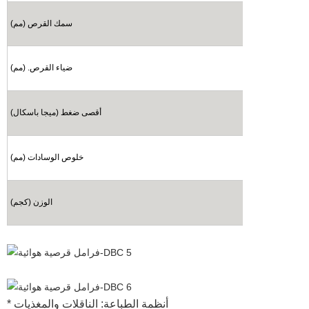
سمك القرص (مم)
ضياء القرص. (مم)
أقصى ضغط (ميجا باسكال)
خلوص الوسادات (مم)
الوزن (كجم)
* أنظمة الطباعة: الناقلات والمغذيات