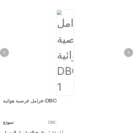
فرامل قرصية هوائية-DBC
DBC
نموذج:
7-10 أيام
تاريخ التسليم او الوصول: