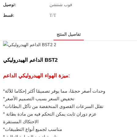
فوب شنتشن
توصيل:
T/T
قسط:
تفاصيل المنتج
الداعم الهيدروليكي BST2
ميزة الهواء الهيدروليكي الداعم:
*وحدات أصغر حجمًا، مما يوفر تصميمًا أكثر إحكاما للآلة
*تخفيض السعر بسبب التصميم الأصغر
*تقلل السرعات القصوى المنخفضة من تآكل البطانات
* عزم دوران ثابت يمكن التحكم فيه من مادة بطانة
الاحتكاك المستقرة
*مناسب لجميع أنواع التطبيقات
* مناسبة لتبديد الحرارة العالية