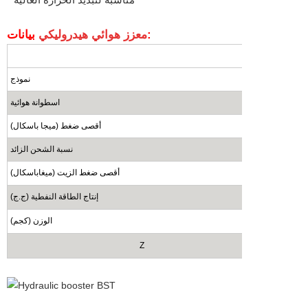
بيانات:
معزز هوائي هيدروليكي
BST2
نموذج
2"
اسطوانة هوائية
0.7
أقصى ضغط (ميجا باسكال)
7
نسبة الشحن الزائد
4.9
أقصى ضغط الزيت (ميغاباسكال)
9
إنتاج الطاقة النفطية (ج.ج)
1.6
الوزن (كجم)
Z
-