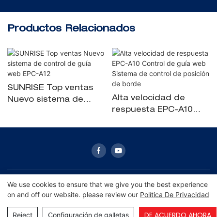
Productos Relacionados
SUNRISE Top ventas
Alta velocidad de
Nuevo sistema de
respuesta EPC-A10
control de guía web
Control de guía web
EPC-A12
Sistema de control de
posición de borde
We use cookies to ensure that we give you the best experience
Copyright © 2026 Amanecer -
on and off our website. please review our
Política De Privacidad
www.amanecercn.com
|
Mapa del sitio
|
Política de
privacidad
DE ACUERDO AHORA
Reject
Configuración de galletas