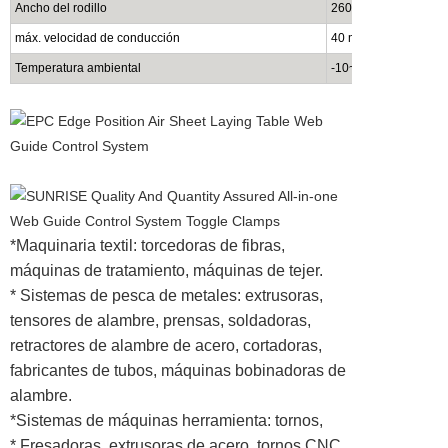
Ancho del rodillo
260 mm / hecho a me
máx. velocidad de conducción
40 mm/s
Temperatura ambiental
-10~60
¡ãC, por de
*Maquinaria textil: torcedoras de fibras,
máquinas de tratamiento, máquinas de tejer.
* Sistemas de pesca de metales: extrusoras,
tensores de alambre, prensas, soldadoras,
retractores de alambre de acero, cortadoras,
fabricantes de tubos, máquinas bobinadoras de
alambre.
*Sistemas de máquinas herramienta: tornos,
* Fresadoras, extrusoras de acero, tornos CNC,