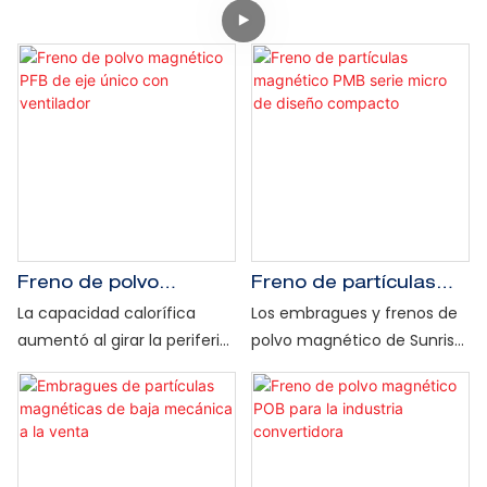
Freno de polvo
Freno de partículas
magnético PFB de eje
magnético PMB serie
La capacidad calorífica
Los embragues y frenos de
único con ventilador
micro de diseño
aumentó al girar la periferia
polvo magnético de Sunrise
compacto
para mejorar la disipación
Group, que utilizan polvo de
del calor. Par nominal del
hierro magnético para
freno de partículas
transmitir el par, ofrecen
magnético de 6 a 400 Nm
ventajas como un
con velocidad nominal de 15
embrague fluido suave y