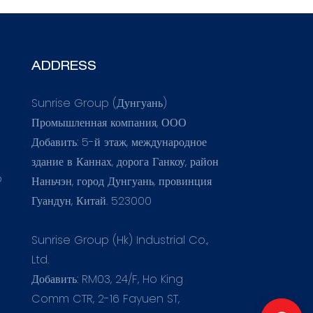
ADDRESS
Sunrise Group (Дунгуань)
Промышленная компания, ООО
Добавить: 5-й этаж, международное
здание в Каннах, дорога Ганкоу, район
o
Наньчэн, город Дунгуань, провинция
Гуандун, Китай. 523000
Sunrise Group (Hk) Industrial Co.,
Ltd.
Добавить: RM03, 24/F, Ho King
Comm CTR, 2-16 Fayuen ST,