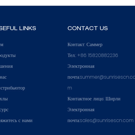
SEFUL LINKS
CONTACT US
ом
Контакт: Саммер
одукты
Тел.: +86 15820882236
шения
Электронная
нас
почта:
summer@sunrisescn.c
стрибьютор
m
хлы
Контактное лицо: Ширли
сурс
Электронная
яжитесь с нами
почта:
sales@sunrisescn.com