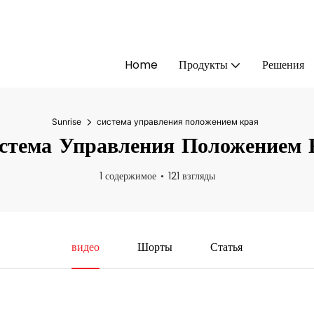
Home
Продукты
Решения
Sunrise
система управления положением края
стема Управления Положением 
1 содержимое
121 взгляды
видео
Шорты
Статья