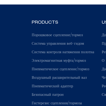
PRODUCTS
U
Порошковое сцепление/тормоз
Д
Система управления веб-гидом
Пр
Система контроля натяжения полотна
Ре
Электромагнитная муфта/тормоз
О 
Пневматическое сцепление/тормоз
Ди
Воздушный расширительный вал
Че
Пневматический адаптер
Ре
Безопасный патрон
Св
Гистерезис сцепления/тормоза