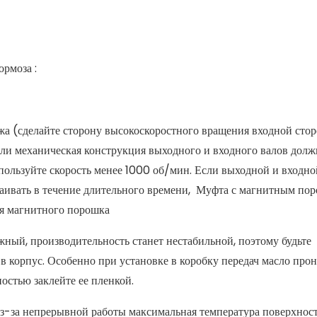
рмоза :
ажа (сделайте сторону высокоскоростного вращения входной стор
ли механическая конструкция выходного и входного валов долж
используйте скорость менее 1000 об/мин. Если выходной и входно
таивать в течение длительного времени, Муфта с магнитным по
ия магнитного порошка
жный, производительность станет нестабильной, поэтому будьте
в корпус. Особенно при установке в коробку передач масло про
остью заклейте ее пленкой.
Из-за непрерывной работы максимальная температура поверхнос