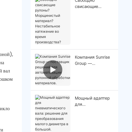
Свободно
свисающие
рулоны?
Морщинистый
материал?
Нестабильное
натяжение во
время
производства?
оной),
Компания Sunrise
на
Group —
поставщик
й вал
решений для
рошком
автоматизации
рулонной
обработки
Мощный адаптер
материалов.
для
никло
пневматического
вала: решение для
преобразования
ти
малого диаметра