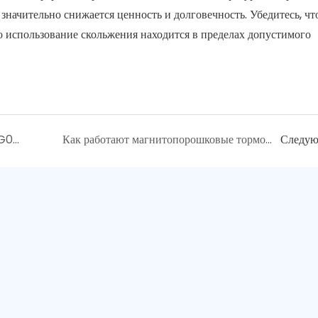
значительно снижается ценность и долговечность. Убедитесь, чт
то использование скольжения находится в пределах допустимого
Код заказа индикатора положения: SG0412-1.0-I-14-O-A
Как работают магнитопорошковые тормоза?
Следу