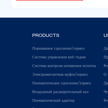
PRODUCTS
U
Порошковое сцепление/тормоз
Д
Система управления веб-гидом
Пр
Система контроля натяжения полотна
Ре
Электромагнитная муфта/тормоз
О 
Пневматическое сцепление/тормоз
Ди
Воздушный расширительный вал
Че
Пневматический адаптер
Ре