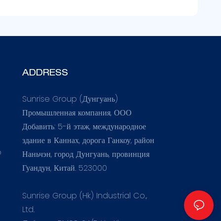
ADDRESS
Sunrise Group (Дунгуань)
Промышленная компания, ООО
Добавить: 5-й этаж, международное
здание в Каннах, дорога Ганкоу, район
o
Наньчэн, город Дунгуань, провинция
Гуандун, Китай. 523000
Sunrise Group (Hk) Industrial Co.,
Ltd.