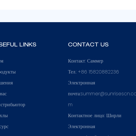
SEFUL LINKS
CONTACT US
ом
Контакт: Саммер
одукты
Тел.: +86 15820882236
шения
Электронная
нас
почта:
summer@sunrisescn.c
стрибьютор
m
хлы
Контактное лицо: Ширли
сурс
Электронная