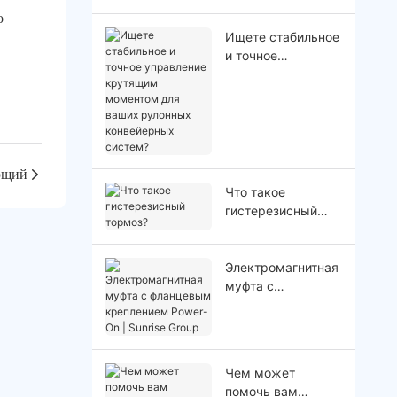
в большой.
о
Ищете стабильное
и точное
управление
крутящим
моментом для
ваших рулонных
конвейерных
систем?
ющий
Что такое
гистерезисный
тормоз?
Электромагнитная
муфта с
фланцевым
креплением
Power-On | Sunrise
Group
Чем может
помочь вам