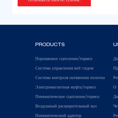
PRODUCTS
U
Порошковое сцепление/тормоз
Д
Система управления веб-гидом
Пр
Система контроля натяжения полотна
Ре
Электромагнитная муфта/тормоз
О 
Пневматическое сцепление/тормоз
Ди
Воздушный расширительный вал
Че
Пневматический адаптер
Ре