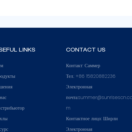
SEFUL LINKS
CONTACT US
ом
Контакт: Саммер
одукты
Тел.: +86 15820882236
шения
Электронная
нас
почта:
summer@sunrisescn.c
стрибьютор
m
хлы
Контактное лицо: Ширли
сурс
Электронная