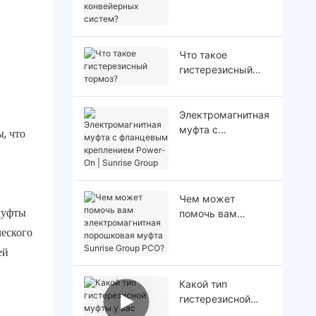
ваших рулонных
конвейерных
систем?
Что такое
гистерезисный
тормоз?
Электромагнитная
муфта с
, что
фланцевым
креплением
Power-On | Sunrise
Group
Чем может
муфты
помочь вам
электромагнитная
ческого
порошковая муфта
ей
Sunrise Group
PCO?
Какой тип
гистерезисной
муфты у вас