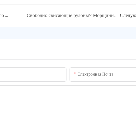
Мощный адаптер для пневматического вала: решение для преобразования малого диаметра в большой.
Свободно свисающие рулоны? Морщинистый материал? Нестабильное натяжение во время производства?
Следу
Электронная Почта