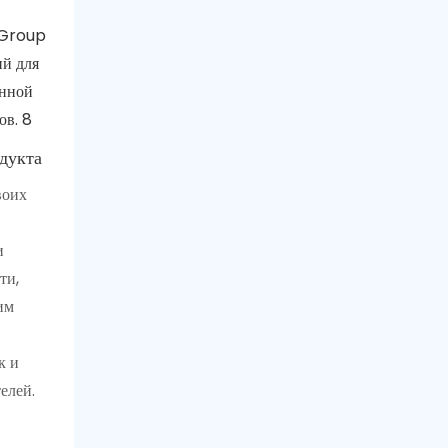
дукта
воих
о
и
ти,
им
к и
елей.