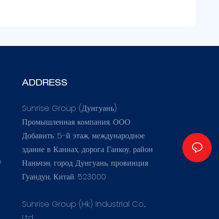
ADDRESS
Sunrise Group (Дунгуань)
Промышленная компания, ООО
Добавить: 5-й этаж, международное
здание в Каннах, дорога Ганкоу, район
o
Наньчэн, город Дунгуань, провинция
Гуандун, Китай. 523000
Sunrise Group (Hk) Industrial Co.,
Ltd.