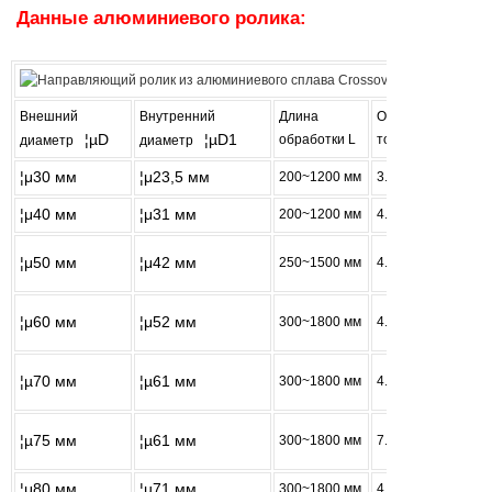
Данные алюминиевого ролика:
Внешний
Внутренний
Длина
Односторонняя
¦µD
¦µD1
обработки L
толщина H
диаметр
диаметр
¦μ30 мм
¦μ23,5 мм
200~1200 мм
3.25Мм
¦μ40 мм
¦μ31 мм
200~1200 мм
4.50Мм
¦μ50 мм
¦μ42 мм
250~1500 мм
4.00Мм
¦μ60 мм
¦μ52 мм
300~1800 мм
4.00Мм
¦µ70 мм
¦µ61 мм
300~1800 мм
4.50Мм
¦µ75 мм
¦µ61 мм
300~1800 мм
7.00Мм
¦μ80 мм
¦µ71 мм
300~1800 мм
4.50Мм