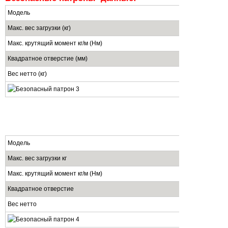
Модель
STO/STW 2
Макс. вес загрузки (кг)
800
Макс. крутящий момент кг/м (Нм)
18(180)
Квадратное отверстие (мм)
22/25/28/30
Вес нетто (кг)
18
Модель
STO/STW 35#
Макс. вес загрузки кг
1600
Макс. крутящий момент кг/м (Нм)
35(350)
Квадратное отверстие
30/32/35/38/4
Вес нетто
25