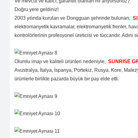
Ve mevcut ve kalıcı, garantili olanları mı arıyorsunuz?
Doğru yere geldiniz!
2003 yılında kurulan ve Dongguan şehrinde bulunan,
SU
elektromanyetik kavramalar, elektromanyetik frenler, haval
kontrolörlerinin profesyonel üreticisi ve tüccarıdır. Adını
Olumlu imajı ve kaliteli ürünleri nedeniyle,
SUNRISE GR
Avustralya, İtalya, İspanya, Portekiz, Rusya, Kore, Male
ürünlerle birlikte pazarda büyük bir pay elde etti.