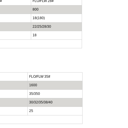
#
FLO/FLW 28#
800
18(180)
22/25/28/30
18
FLO/FLW 35#
1600
35/350
30/32/35/38/40
25