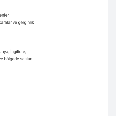
enler,
karalar ve gerginlik
ya, İngiltere,
ve bölgede satılan