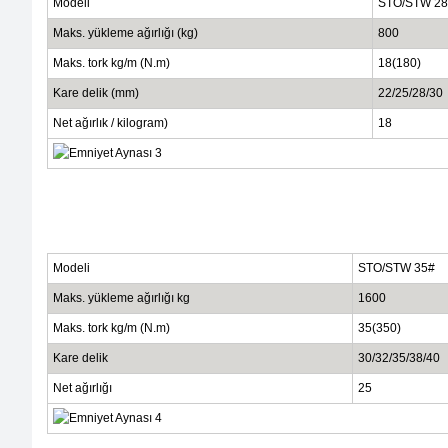
Modeli
STO/STW 28
Maks. yükleme ağırlığı (kg)
800
Maks. tork kg/m (N.m)
18(180)
Kare delik (mm)
22/25/28/30
Net ağırlık / kilogram)
18
Modeli
STO/STW 35#
Maks. yükleme ağırlığı kg
1600
Maks. tork kg/m (N.m)
35(350)
Kare delik
30/32/35/38/40
Net ağırlığı
25