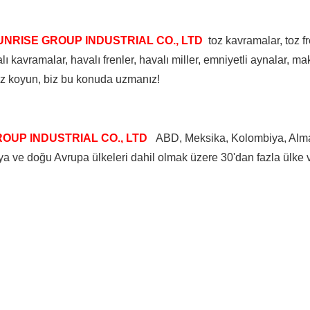
NRISE GROUP INDUSTRIAL CO., LTD
toz kavramalar, toz fr
ı kavramalar, havalı frenler, havalı miller, emniyetli aynalar, ma
 siz koyun, biz bu konuda uzmanız!
OUP INDUSTRIAL CO., LTD
ABD, Meksika, Kolombiya, Alman
zya ve doğu Avrupa ülkeleri dahil olmak üzere 30'dan fazla ülke 