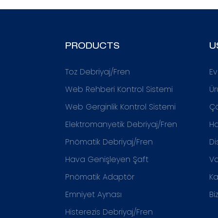
PRODUCTS
U
Toz Debriyaj/Fren
Ev
Web Rehberi Kontrol Sistemi
Ür
Web Gerginlik Kontrol Sistemi
Ç
Elektromanyetik Debriyaj/Fren
Ha
Pnömatik Debriyaj/Fren
Di
Hava Genişleyen Şaft
Va
Pnömatik Adaptör
K
Emniyet Aynası
Bi
Histerezis Debriyaj/Fren