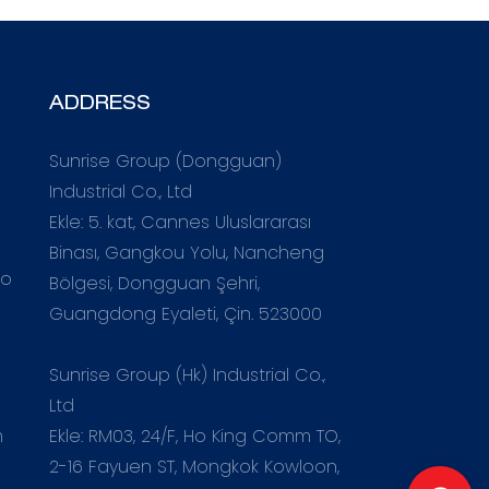
ADDRESS
Sunrise Group (Dongguan)
Industrial Co., Ltd
Ekle: 5. kat, Cannes Uluslararası
Binası, Gangkou Yolu, Nancheng
co
Bölgesi, Dongguan Şehri,
Guangdong Eyaleti, Çin. 523000
Sunrise Group (Hk) Industrial Co.,
Ltd
Ekle: RM03, 24/F, Ho King Comm TO,
m
2-16 Fayuen ST, Mongkok Kowloon,