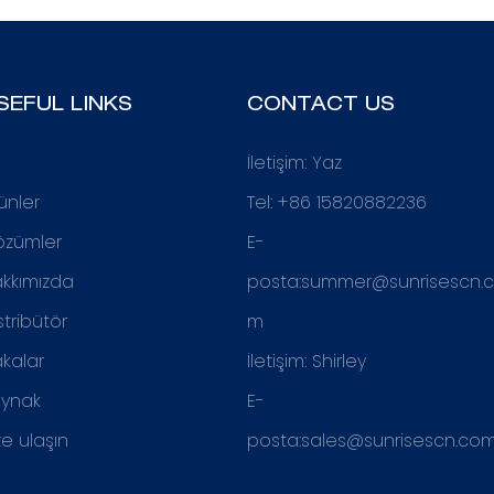
SEFUL LINKS
CONTACT US
İletişim: Yaz
ünler
Tel: +86 15820882236
özümler
E-
kkımızda
posta:
summer@sunrisescn.
stribütör
m
kalar
İletişim: Shirley
aynak
E-
ze ulaşın
posta:
sales@sunrisescn.co