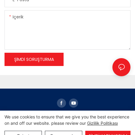
Içerik
ŞIMDI SORUŞTURMA
We use cookies to ensure that we give you the best experience
on and off our website. please review our
Gizlilik Politikası
Telif Hakkı © 2024 Gündoğumu -
www.sunrisescn.com
|
site haritası
|
Gizlilik Politikası