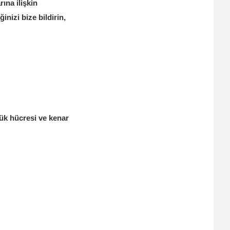
ına ilişkin
inizi bize bildirin,
yük hücresi ve kenar