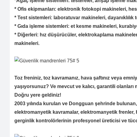
*Ağaç işleme sistemleri: testereler, ahşap işleme maki
* Ofis ekipmanları: elektronik fotokopi makineleri, he
* Test sistemleri: laboratuvar makineleri, dayanıklılık 
* Gıda işleme sistemleri: et kesme makineleri, kurab
* Diğerleri: hız düşürücüler, elektrokaplama makineler
makineleri.
Toz freniniz, toz kavramanız, hava şaftınız veya emniye
yaşıyorsunuz? Ve mevcut ve kalıcı, garantili olanları
Doğru yere geldiniz!
2003 yılında kurulan ve Dongguan şehrinde bulunan
elektromanyetik kavramalar, elektromanyetik frenler, ha
gerginlik kontrolörlerinin profesyonel üreticisi ve tü