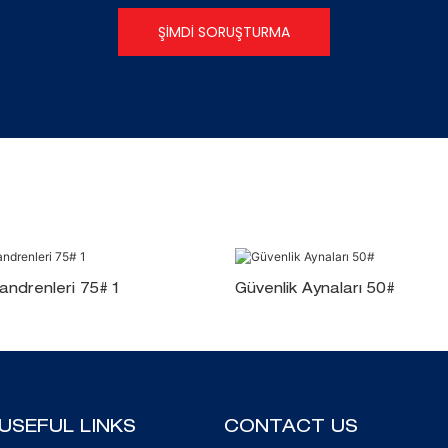
ŞIMDI SORUŞTURMA
andrenleri 75# 1
Güvenlik Aynaları 50#
USEFUL LINKS
CONTACT US