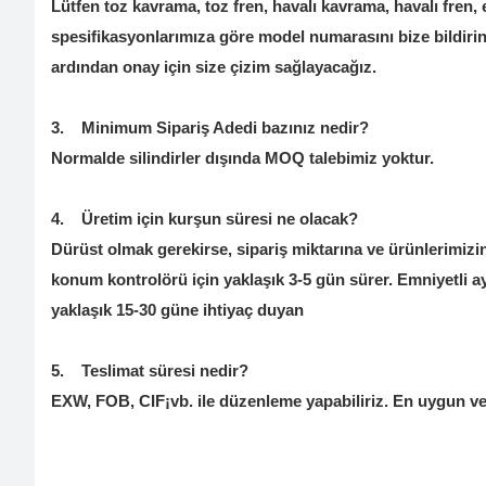
Lütfen toz kavrama, toz fren, havalı kavrama, havalı fren,
spesifikasyonlarımıza göre model numarasını bize bildirin. H
ardından onay için size çizim sağlayacağız.
3.
Minimum Sipariş Adedi bazınız nedir?
Normalde silindirler dışında MOQ talebimiz yoktur.
4.
Üretim için kurşun süresi ne olacak?
Dürüst olmak gerekirse, sipariş miktarına ve ürünlerimizin
konum kontrolörü için yaklaşık 3-5 gün sürer. Emniyetli ayn
yaklaşık 15-30 güne ihtiyaç duyan
5.
Teslimat süresi nedir?
EXW, FOB, CIF¡vb. ile düzenleme yapabiliriz. En uygun vey