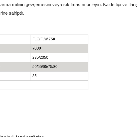
sarma milinin gevşemesini veya sıkılmasını önleyin. Kaide tipi ve flanş 
rine sahiptir.
FLO/FLW 75#
7000
235/2350
0
50/55/65/75/80
85