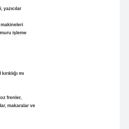
, yazıcılar
 makineleri
hamuru işleme
kırıklığı mı
oz frenler,
lar, makaralar ve