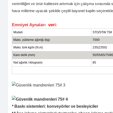
verimliliğini ve ürün kalitesini artırmak için çalışma sırasında 
hava millerine uyacak şekilde çeşitli bayonet kaplin seçenekle
Emniyet Aynaları
veri:
Modeli
STO/STW 75#
Maks. yükleme ağırlığı (kg)
7000
Maks. tork kg/m (N.m)
235(2350)
Kare delik (mm)
50/55/65/75/8
Net ağırlık / kilogram)
85
* Baskı sistemleri: konveyörler ve besleyiciler