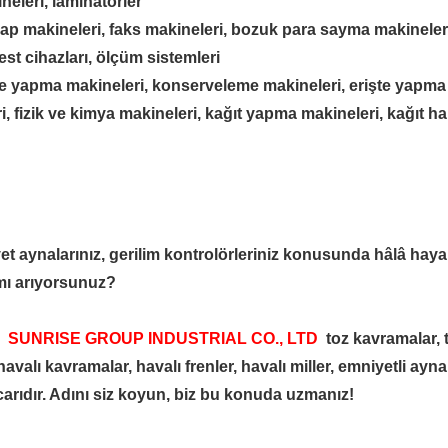
neleri, laminatörler
sap makineleri, faks makineleri, bozuk para sayma makineleri
test cihazları, ölçüm sistemleri
iye yapma makineleri, konserveleme makineleri, erişte yapma
i, fizik ve kimya makineleri, kağıt yapma makineleri, kağıt 
t aynalarınız, gerilim kontrolörleriniz konusunda hâlâ hayal 
 mı arıyorsunuz?
,
SUNRISE GROUP INDUSTRIAL CO., LTD
toz kavramalar, t
valı kavramalar, havalı frenler, havalı miller, emniyetli ayna
ccarıdır. Adını siz koyun, biz bu konuda uzmanız!