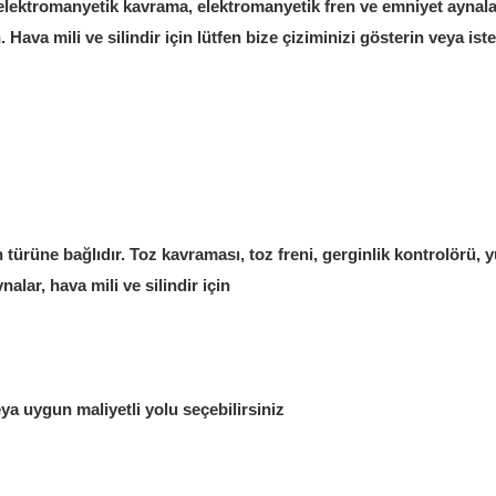
 elektromanyetik kavrama, elektromanyetik fren ve emniyet aynalar
ava mili ve silindir için lütfen bize çiziminizi gösterin veya isteğ
 türüne bağlıdır. Toz kavraması, toz freni, gerginlik kontrolörü, 
alar, hava mili ve silindir için
a uygun maliyetli yolu seçebilirsiniz