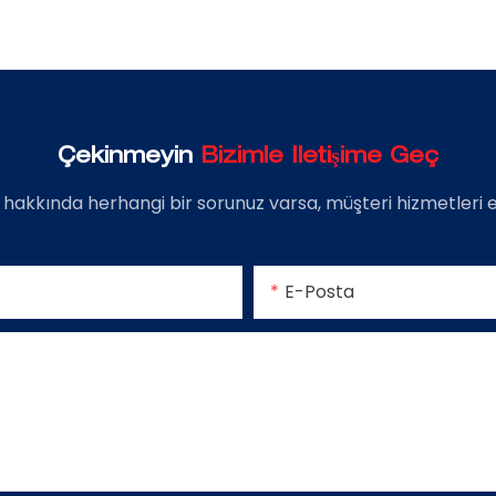
Çekinmeyin
Bizimle Iletişime Geç
 hakkında herhangi bir sorunuz varsa, müşteri hizmetleri
E-Posta