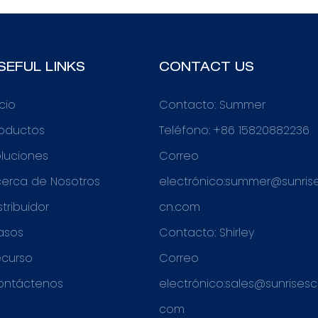
SEFUL LINKS
CONTACT US
icio
Contacto: Summer
roductos
Teléfono: +86 15820882236
luciones
Correo
erca de Nosotros
electrónico:
summer@sunris
stribuidor
cn.com
asos
Contacto: Shirley
ecurso
Correo
ontáctenos
electrónico:
sales@sunrisesc
com