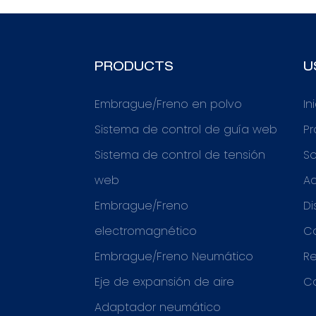
PRODUCTS
U
Embrague/Freno en polvo
In
Sistema de control de guía web
P
Sistema de control de tensión
So
web
Ac
Embrague/Freno
Di
electromagnético
C
Embrague/Freno Neumático
R
Eje de expansión de aire
C
Adaptador neumático