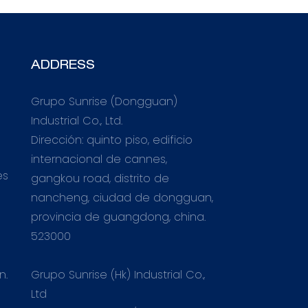
ADDRESS
Grupo Sunrise (Dongguan)
Industrial Co., Ltd.
Dirección: quinto piso, edificio
internacional de cannes,
es
gangkou road, distrito de
nancheng, ciudad de dongguan,
provincia de guangdong, china.
523000
Grupo Sunrise (Hk) Industrial Co.,
n.
Ltd