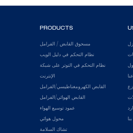
PRODUCTS
U
زل
مسحوق القابض / الفرامل
ات
نظام التحكم في دليل الويب
ول
نظام التحكم في التوتر على شبكة
نا
الإنترنت
زع
القابض الكهرومغناطيسي/الفرامل
ات
القابض الهوائي/الفرامل
رد
عمود توسيع الهواء
نا
محول هوائي
تشاك السلامة