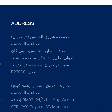
ADDRESS
مجموعة شروق الشمس (دونغقوان)
الصناعية المحدودة
إضافة: الطابق الخامس، مبنى كان
الدولي، طريق جانجكو، منطقة نانتشنغ،
.c
مدينة دونغقوان، مقاطعة قوانغدونغ،
الصين. 523000
مجموعة شروق الشمس (هونج كونج)
الصناعية المحدودة
إضافة: RM03، 24/F، Ho King Comm
om
CTR، 2-16 Fayuen ST، Mongkok