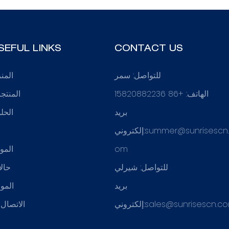
SEFUL LINKS
CONTACT US
للتواصل: سمر
المن
الهاتف: +86 15820882236
المنتج
بريد
الحل
summer@sunrisescn
إلكتروني:
ع
om
المو
للتواصل: شيرلي
حال
بريد
الموا
sales@sunrisescn.c
إلكتروني:
الاتصال ب