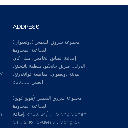
ADDRESS
مجموعة شروق الشمس (دونغقوان)
الصناعية المحدودة
إضافة: الطابق الخامس، مبنى كان
الدولي، طريق جانجكو، منطقة نانتشنغ،
.c
مدينة دونغقوان، مقاطعة قوانغدونغ،
الصين. 523000
مجموعة شروق الشمس (هونج كونج)
الصناعية المحدودة
إضافة: RM03، 24/F، Ho King Comm
om
CTR، 2-16 Fayuen ST، Mongkok