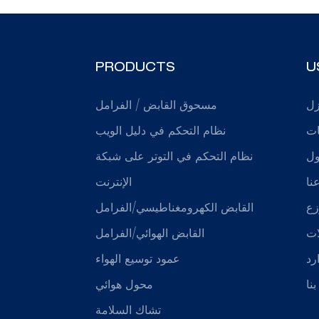
PRODUCTS
U
زل
مسحوق القابض / الفرامل
ات
نظام التحكم في دليل الويب
ول
نظام التحكم في التوتر على شبكة
نا
الإنترنت
زع
القابض الكهرومغناطيسي/الفرامل
ات
القابض الهوائي/الفرامل
رد
عمود توسيع الهواء
نا
محول هوائي
تشاك السلامة