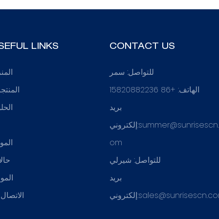
SEFUL LINKS
CONTACT US
للتواصل: سمر
المن
الهاتف: +86 15820882236
المنتج
بريد
الحل
summer@sunrisescn
إلكتروني:
ع
om
المو
للتواصل: شيرلي
حال
بريد
الموا
sales@sunrisescn.c
إلكتروني:
الاتصال ب