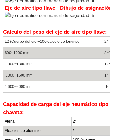
Eje de aire tipo llave
Dibujo de asignación de llaves:
Cálculo del peso del eje de aire tipo llave:
L2 (Cuerpo del eje)+100 cálculo de longitud
2"
3"
600~1000 mm
8~12 (kg)
15~2
1000~1300 mm
12~14(kg)
20~2
1300~1600 mm
14~16(kg)
25~3
1 600~2000 mm
16~20(kg)
30~3
Capacidad de carga del eje neumático tipo
chaveta:
Aterial
2"
3"
Aleación de aluminio
/
300~500(kg
Acero 45#
100 (kg) máx.
800~1000(k