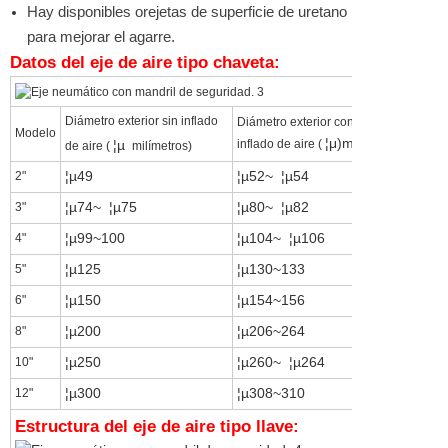
Hay disponibles orejetas de superficie de uretano
para mejorar el agarre.
Datos del eje de aire tipo chaveta:
Diámetro exterior sin inflado
Diámetro exterior con
Aplicar al 
Modelo
¦μ)mm
¦µ
inflado de aire (
como se mu
de aire (
milímetros)
¦µ49
¦µ52~
¦µ54
¦µ50~51
2"
¦µ74~
¦µ75
¦µ80~
¦µ82
¦µ75.5~
3"
¦µ99~100
¦µ104~
¦µ106
¦µ~101~
4"
¦µ125
¦µ130~133
¦µ126~
¦
5"
¦µ150
¦µ154~156
¦µ151~
¦
6"
¦µ200
¦µ206~264
¦µ202~2
8"
¦µ250
¦µ260~
¦µ264
¦µ252~2
10"
¦µ300
¦µ308~310
¦µ302~3
12"
Estructura del eje de aire tipo llave: