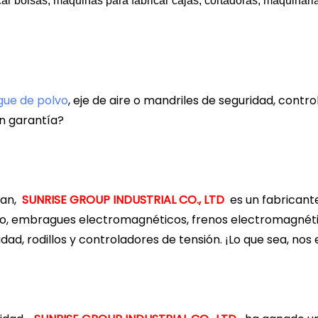
ar bolsas, máquinas para fabricar cajas, cortadoras, maquinaria 
ue de polvo
, eje de aire o mandriles de seguridad, contr
on garantía?
uan,
SUNRISE GROUP INDUSTRIAL CO., LTD
es un fabricant
lvo, embragues electromagnéticos, frenos electromagnét
ridad, rodillos y controladores de tensión. ¡Lo que sea, no