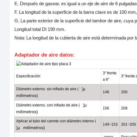
E. Después de gasear, es igual a un eje de aire de 6 pulgada
F. La longitud de la superficie de la barra clave es de 100 
G. La parte exterior de la superficie del tambor de aire, cuya
Longitud total DI 190 mm.
Nota: La longitud de la cubierta de aire está determinada por 
Adaptador de aire
datos:
3" frente
Especificación
3" frente 
a 6"
¦µ
Diámetro externo. sin inflado de aire (
148
200
milímetros)
¦µ
Diámetro externo. con inflado de aire (
156
208
milímetros)
Aplicar al tubo del carrete con diámetro interno (
149~153
201~205
¦µ
milímetros)
aprox.
Para cálc