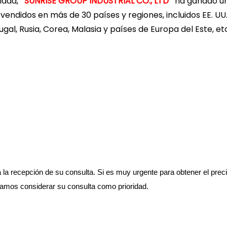
lidad,
SUNRISE GROUP INDUSTRIAL CO., LTD
ha ganado u
endidos en más de 30 países y regiones, incluidos EE. UU.
tugal, Rusia, Corea, Malasia y países de Europa del Este, et
la recepción de su consulta. Si es muy urgente para obtener el preci
damos considerar su consulta como prioridad.