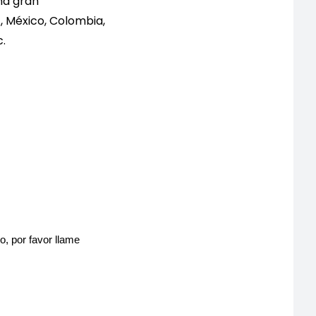
na gran
, México, Colombia,
c.
o, por favor llame