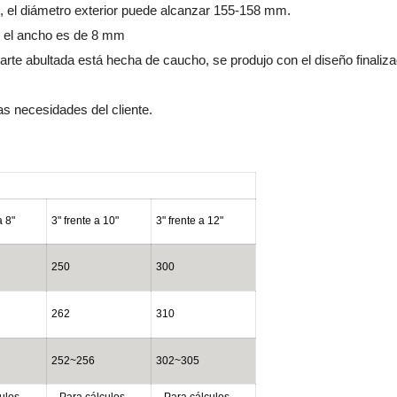
s, el diámetro exterior puede alcanzar 155-158 mm.
mm, el ancho es de 8 mm
 parte abultada está hecha de caucho, se produjo con el diseño finali
las necesidades del cliente.
a 8"
3" frente a 10"
3" frente a 12"
250
300
262
310
252~256
302~305
ulos
Para cálculos
Para cálculos