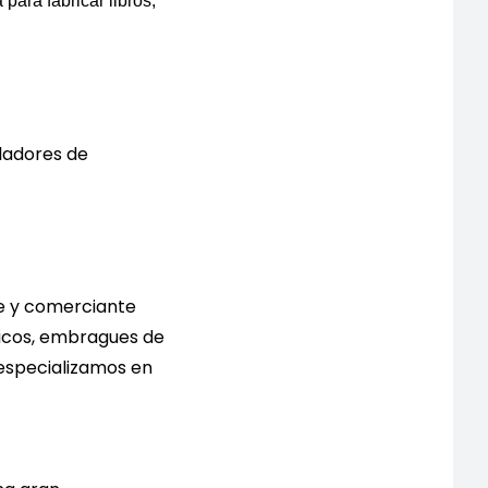
para fabricar libros,
oladores de
e y comerciante
icos, embragues de
s especializamos en