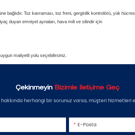
üne bağlıdır. Toz kavraması, toz freni, gerginlik kontrolörü, yük hücr
iyaç duyan emniyet aynaları, hava mili ve silindir için
gun maliyetli yolu seçebilirsiniz.
Çekinmeyin
Bizimle Iletişime Geç
 hakkında herhangi bir sorunuz varsa, müşteri hizmetleri
E-Posta