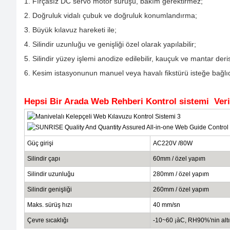
1. Fırçasız DC servo motor sürüşü, bakım gerektirmez;
2. Doğruluk vidalı çubuk ve doğruluk konumlandırma;
3. Büyük kılavuz hareketi ile;
4. Silindir uzunluğu ve genişliği özel olarak yapılabilir;
5. Silindir yüzey işlemi anodize edilebilir, kauçuk ve mantar derisi
6. Kesim istasyonunun manuel veya havalı fikstürü isteğe bağlıd
Hepsi Bir Arada Web Rehberi Kontrol sistemi
Ver
Güç girişi
AC220V /80W
Silindir çapı
60mm / özel yapım
Silindir uzunluğu
280mm / özel yapım
Silindir genişliği
260mm / özel yapım
Maks. sürüş hızı
40 mm/sn
Çevre sıcaklığı
-10~60
¡àC, RH90%'nin alt