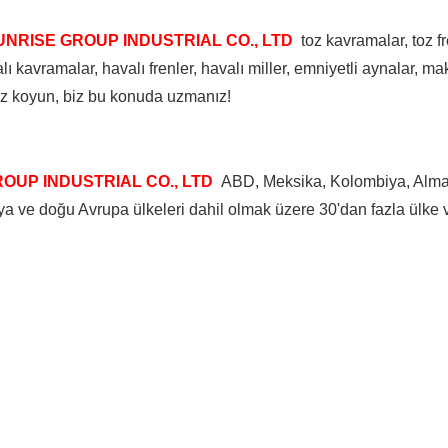
NRISE GROUP INDUSTRIAL CO., LTD
toz kavramalar, toz fr
ı kavramalar, havalı frenler, havalı miller, emniyetli aynalar, ma
 siz koyun, biz bu konuda uzmanız!
OUP INDUSTRIAL CO., LTD
ABD, Meksika, Kolombiya, Alman
zya ve doğu Avrupa ülkeleri dahil olmak üzere 30'dan fazla ülke 