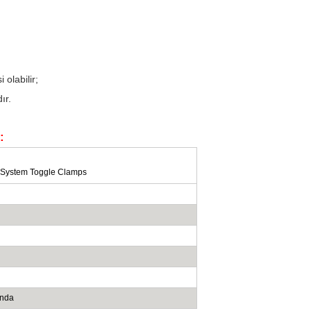
 olabilir;
ır.
i:
ında