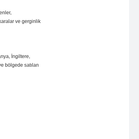
enler,
karalar ve gerginlik
ya, İngiltere,
ve bölgede satılan