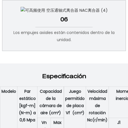
06
Los empujes axiales están contenidos dentro de la
unidad.
Especificación
Modelo
Par
Capacidad
Juego
Velocidad
Mome
estático
de la
permitido
máxima
inerc
[kgf-m]
cámara de
de placa
de
(N-m) a
aire (cm³)
Vf (cm³)
rotación
0,6 Mpa
Nc(r/min)
Vn
Max
J1