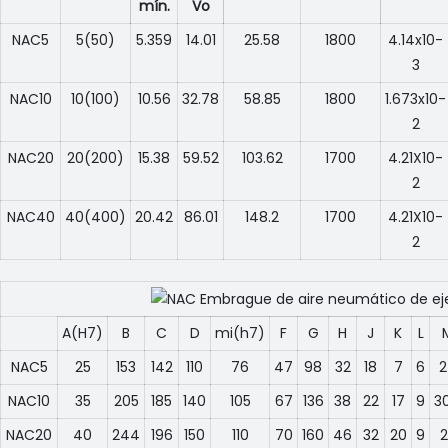
mín.
Vo
NAC5
5(50)
5.359
14.01
25.58
1800
4.14x10-
3
NAC10
10(100)
10.56
32.78
58.85
1800
1.673x10-
2
NAC20
20(200)
15.38
59.52
103.62
1700
4.21X10-
2
NAC40
40(400)
20.42
86.01
148.2
1700
4.21X10-
2
A(H7)
B
C
D
mi(h7)
F
G
H
J
K
L
NAC5
25
153
142
110
76
47
98
32
18
7
6
2
NAC10
35
205
185
140
105
67
136
38
22
17
9
30
NAC20
40
244
196
150
110
70
160
46
32
20
9
2