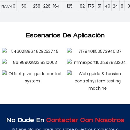
NAC40
50
258
226
164
125
82
175
51
40
24
8
3
Escenarios De Aplicación
No Dude En
Contactar Con Nosotros
Si tiene alguna pregunta sobre nuestros productos o